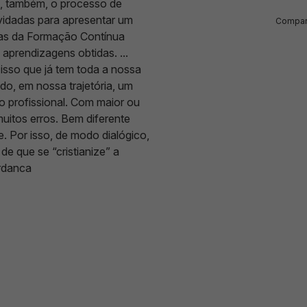
z, também, o processo de
vidadas para apresentar um
Compart
sas da Formação Contínua
prendizagens obtidas. ...
r isso que já tem toda a nossa
o, em nossa trajetória, um
 profissional. Com maior ou
uitos erros. Bem diferente
e. Por isso, de modo dialógico,
e que se “cristianize” a
ardanca