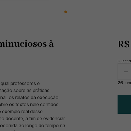
 minuciosos à
R
Quanti
26
un
qual professores e
ação sobre as práticas
nal, os relatos da execução
re os textos nele contidos.
o exemplo real desse
o docente, a fim de evidenciar
 ocorrida ao longo do tempo na