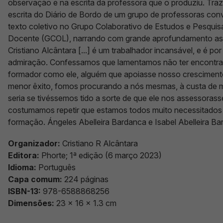
observação e na escrita da professora que o produziu. Tra
escrita do Diário de Bordo de um grupo de professoras con
texto coletivo no Grupo Colaborativo de Estudos e Pesqui
Docente (GCOL), narrando com grande aprofundamento as a
Cristiano Alcântara [...] é um trabalhador incansável, e é po
admiração. Confessamos que lamentamos não ter encontrad
formador como ele, alguém que apoiasse nosso crescimento
menor êxito, fomos procurando a nós mesmas, à custa de m
seria se tivéssemos tido a sorte de que ele nos assessorass
costumamos repetir que estamos todos muito necessitados d
formação. Ángeles Abelleira Bardanca e Isabel Abelleira B
Organizador:
Cristiano R Alcântara
Editora:
Phorte; 1ª edição (6 março 2023)
Idioma:
Português
Capa comum:
224 páginas
ISBN-13:
978-6588868256
Dimensões:
23 x 16 x 1.3 cm