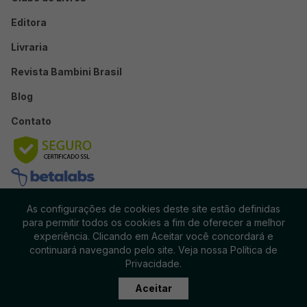
Editora
Livraria
Revista Bambini Brasil
Blog
Contato
As configurações de cookies deste site estão definidas
para permitir todos os cookies a fim de oferecer a melhor
experiência. Clicando em Aceitar você concordará e
continuará navegando pelo site. Veja nossa Política de
© 2025 Diálogos Embalados
Privacidade.
DIÁLOGOS EMBALADOS - CNPJ 16617872000133 - IE - 141.928.913.118
Termos e Condições do Clube
Área de Membro
Aceitar