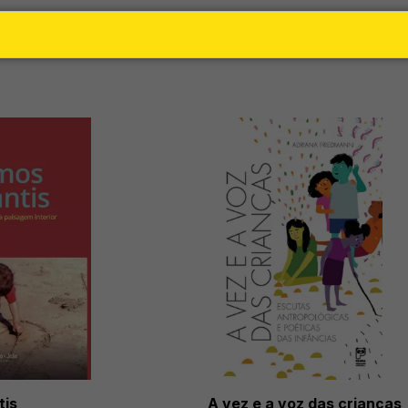
tis
A vez e a voz das crianças