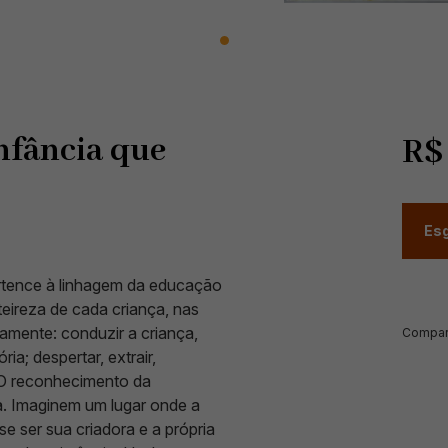
nfância que
R
Esg
ertence à linhagem da educação
teireza de cada criança, nas
camente: conduzir a criança,
Compart
ia; despertar, extrair,
 O reconhecimento da
ida. Imaginem um lugar onde a
e ser sua criadora e a própria