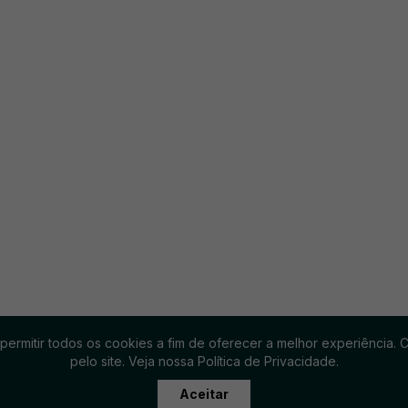
 permitir todos os cookies a fim de oferecer a melhor experiência
pelo site. Veja nossa Política de Privacidade.
OS EMBALADOS - CNPJ 16617872000133 - IE - 141.928.913.118
Aceitar