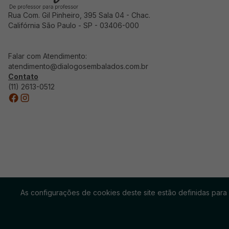
Rua Com. Gil Pinheiro, 395 Sala 04 - Chac.
Califórnia São Paulo - SP - 03406-000
Falar com Atendimento:
atendimento@dialogosembalados.com.br
Contato
(11) 2613-0512
As configurações de cookies deste site estão definidas para
© 2025 Diálogos Embalados
DIÁLOG