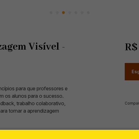
zagem Visível -
R
Esg
incípios para que professores e
em os alunos para o sucesso.
edback, trabalho colaborativo,
Compart
para tornar a aprendizagem