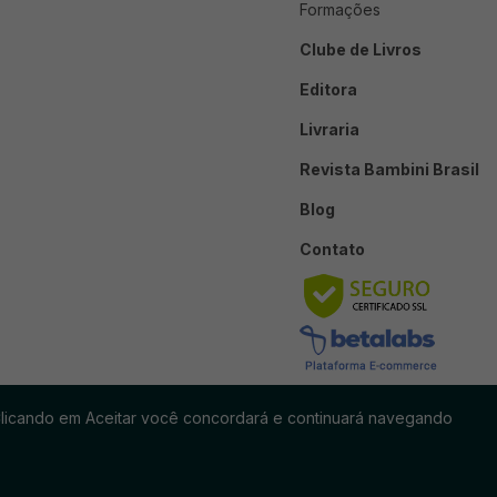
Formações
Clube de Livros
Editora
Livraria
Revista Bambini Brasil
Blog
Contato
. Clicando em Aceitar você concordará e continuará navegando
Termos e Condições do Clube
Área de Membro